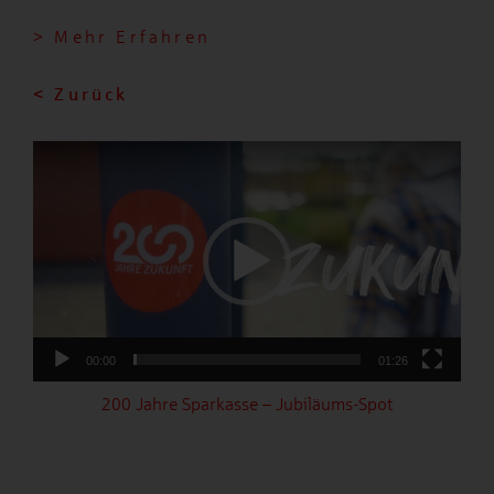
> Mehr Erfahren
< Zurück
Video-
Player
00:00
01:26
200 Jahre Sparkasse – Jubiläums-Spot