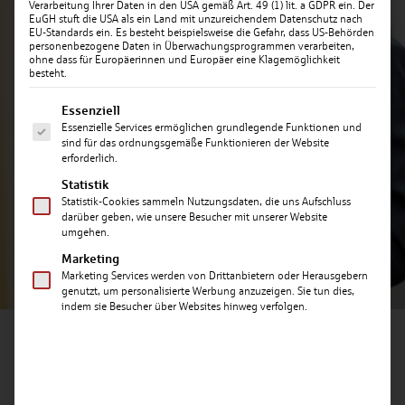
Verarbeitung Ihrer Daten in den USA gemäß Art. 49 (1) lit. a GDPR ein. Der
EuGH stuft die USA als ein Land mit unzureichendem Datenschutz nach
EU-Standards ein. Es besteht beispielsweise die Gefahr, dass US-Behörden
personenbezogene Daten in Überwachungsprogrammen verarbeiten,
ohne dass für Europäerinnen und Europäer eine Klagemöglichkeit
besteht.
Es folgt eine Liste der Service-Gruppen, für die ein
Essenziell
Essenzielle Services ermöglichen grundlegende Funktionen und
WACHSTUM
sind für das ordnungsgemäße Funktionieren der Website
erforderlich.
Statistik
Statistik-Cookies sammeln Nutzungsdaten, die uns Aufschluss
darüber geben, wie unsere Besucher mit unserer Website
umgehen.
Marketing
Marketing Services werden von Drittanbietern oder Herausgebern
genutzt, um personalisierte Werbung anzuzeigen. Sie tun dies,
indem sie Besucher über Websites hinweg verfolgen.
SEIT 200 JAHREN
UNTERSTÜTZEN WIR