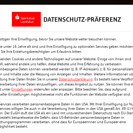
Rückblick
Top-News
Termine + Eve
DATENSCHUTZ-PRÄFERENZ
ötigen Ihre Einwilligung, bevor Sie unsere Website weiter besuchen können.
e unter 16 Jahre alt sind und Ihre Einwilligung zu optionalen Services geben möchten
Sie Ihre Erziehungsberechtigten um Erlaubnis bitten.
wenden Cookies und andere Technologien auf unserer Website. Einige von ihnen sind
ell, während andere uns helfen, diese Website und Ihre Erfahrung zu verbessern.
nbezogene Daten können verarbeitet werden (z. B. IP-Adressen), z. B. für personalisier
n und Inhalte oder die Messung von Anzeigen und Inhalten.
Weitere Informationen üb
ung Ihrer Daten finden Sie in unserer
Datenschutzerklärung
.
Es besteht keine Verpflic
Verarbeitung Ihrer Daten einzuwilligen, um dieses Angebot zu nutzen.
Sie können Ihre 
it unter
Einstellungen
widerrufen oder anpassen.
Bitte beachten Sie, dass aufgrund
ueller Einstellungen möglicherweise nicht alle Funktionen der Website verfügbar sind.
Services verarbeiten personenbezogene Daten in den USA. Mit Ihrer Einwilligung zur N
ervices willigen Sie auch in die Verarbeitung Ihrer Daten in den USA gemäß Art. 49 (1) li
n. Der EuGH stuft die USA als ein Land mit unzureichendem Datenschutz nach EU-Sta
 besteht beispielsweise die Gefahr, dass US-Behörden personenbezogene Daten in
chungsprogrammen verarbeiten, ohne dass für Europäerinnen und Europäer eine
glichkeit besteht.