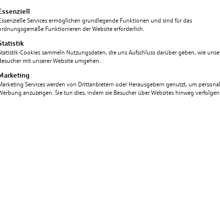
lgt eine Liste der Service-Gruppen, für die eine Einwill
Essenziell
Essenzielle Services ermöglichen grundlegende Funktionen und sind für das
ordnungsgemäße Funktionieren der Website erforderlich.
Statistik
Statistik-Cookies sammeln Nutzungsdaten, die uns Aufschluss darüber geben, wie unse
Besucher mit unserer Website umgehen.
Marketing
Marketing Services werden von Drittanbietern oder Herausgebern genutzt, um personali
Werbung anzuzeigen. Sie tun dies, indem sie Besucher über Websites hinweg verfolgen
WER
#MEHR ALS E