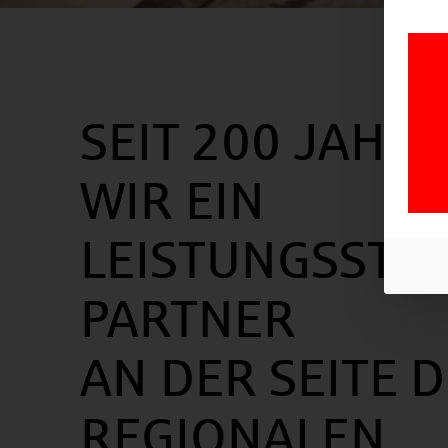
SEIT 200 JAHR
WIR EIN
LEISTUNGSSTA
PARTNER
AN DER SEITE 
REGIONALEN