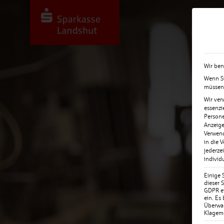
Wir ben
Wenn Si
müssen 
Wir ver
essenzi
Persone
Anzeige
Verwend
in die 
jederze
individ
Einige 
dieser S
GDPR ei
ein. Es
Überwa
Klagemö