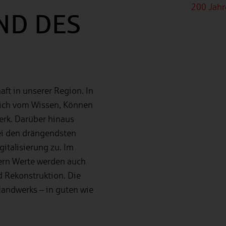
200 Jahr
ND DES
ft in unserer Region. In
glich vom Wissen, Können
erk. Darüber hinaus
ei den drängendsten
talisierung zu. Im
ern Werte werden auch
d Rekonstruktion. Die
 Handwerks – in guten wie