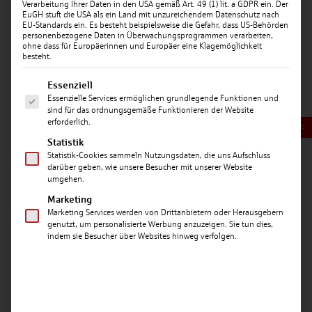
Verarbeitung Ihrer Daten in den USA gemäß Art. 49 (1) lit. a GDPR ein. Der
EuGH stuft die USA als ein Land mit unzureichendem Datenschutz nach
EU-Standards ein. Es besteht beispielsweise die Gefahr, dass US-Behörden
personenbezogene Daten in Überwachungsprogrammen verarbeiten,
ohne dass für Europäerinnen und Europäer eine Klagemöglichkeit
besteht.
Es folgt eine Liste der Service-Gruppen, für die ein
Essenziell
Essenzielle Services ermöglichen grundlegende Funktionen und
Datum: 20.04.2026
sind für das ordnungsgemäße Funktionieren der Website
erforderlich.
STABILE ZAHLEN, STARKE REGION: SPARKASSE
<
LANDSHUT PRÄSENTIERT BILANZ FÜR 2025
Statistik
Statistik-Cookies sammeln Nutzungsdaten, die uns Aufschluss
darüber geben, wie unsere Besucher mit unserer Website
Die Sparkasse Landshut blickt trotz der wirtschaftlich
umgehen.
herausfordernden Rahmenbedingungen auf ein
Marketing
erfolgreiches Geschäftsjahr 2025 zurück. Mit einer
Marketing Services werden von Drittanbietern oder Herausgebern
Bilanzsumme von 5,3 Milliarden Euro und einem
genutzt, um personalisierte Werbung anzuzeigen. Sie tun dies,
wachsenden Kreditvolumen trotzt das Institut der
indem sie Besucher über Websites hinweg verfolgen.
allgemeinen Konjunkturschwäche und festigt seine
Position als regionaler Marktführer.
LANDSHUT
– Die Veröffentlichung der aktuellen
Bilanzzahlen fällt in eine Phase des planmäßigen