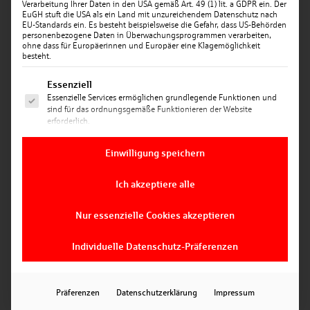
Verarbeitung Ihrer Daten in den USA gemäß Art. 49 (1) lit. a GDPR ein. Der
EuGH stuft die USA als ein Land mit unzureichendem Datenschutz nach
EU-Standards ein. Es besteht beispielsweise die Gefahr, dass US-Behörden
personenbezogene Daten in Überwachungsprogrammen verarbeiten,
ohne dass für Europäerinnen und Europäer eine Klagemöglichkeit
besteht.
Es folgt eine Liste der Service-Gruppen, für die ein
Essenziell
Essenzielle Services ermöglichen grundlegende Funktionen und
Datum: 06.10.2025
sind für das ordnungsgemäße Funktionieren der Website
erforderlich.
CASH & CONTENT – SONDERFOLGE – GESETZLICHE
ÄNDERUNGEN BEI ÜBERWEISUNGEN
Statistik
Einwilligung speichern
Statistik-Cookies sammeln Nutzungsdaten, die uns Aufschluss
darüber geben, wie unsere Besucher mit unserer Website
Seit April 2024 gelten in der Europäischen Union
umgehen.
Ich akzeptiere alle
neue Regeln für Echt­zeit­überweisungen. Sie sollen
Marketing
die Zahlungen noch schneller, sicherer und einfacher
Marketing Services werden von Drittanbietern oder Herausgebern
machen – und europaweit einheitliche Standards
Nur essenzielle Cookies akzeptieren
genutzt, um personalisierte Werbung anzuzeigen. Sie tun dies,
schaffen. Ab dem 5. Oktober 2025 werden diese
indem sie Besucher über Websites hinweg verfolgen.
Vorgaben verbindlich umgesetzt – auch bei Ihrer
Individuelle Datenschutz-Präferenzen
Sparkasse.
CASH & CONTENT
In dieser Sonderfolge von
gehen
Michael, Julia zusammen mit Magdalena
Präferenzen
Datenschutzerklärung
Impressum
Birnkammer, Leiterin Zahlungsverkehr auf das Thema