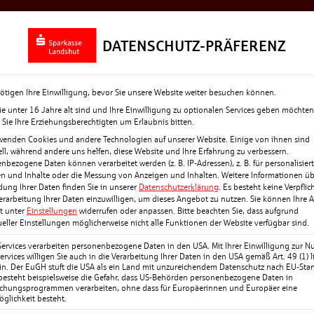
Rückblick
Top-News
Termine + Eve
DATENSCHUTZ-PRÄFERENZ
ötigen Ihre Einwilligung, bevor Sie unsere Website weiter besuchen können.
e unter 16 Jahre alt sind und Ihre Einwilligung zu optionalen Services geben möchten
Sie Ihre Erziehungsberechtigten um Erlaubnis bitten.
wenden Cookies und andere Technologien auf unserer Website. Einige von ihnen sind
ell, während andere uns helfen, diese Website und Ihre Erfahrung zu verbessern.
nbezogene Daten können verarbeitet werden (z. B. IP-Adressen), z. B. für personalisier
F STEER!
n und Inhalte oder die Messung von Anzeigen und Inhalten.
Weitere Informationen üb
ung Ihrer Daten finden Sie in unserer
Datenschutzerklärung
.
Es besteht keine Verpflic
Verarbeitung Ihrer Daten einzuwilligen, um dieses Angebot zu nutzen.
Sie können Ihre 
it unter
Einstellungen
widerrufen oder anpassen.
Bitte beachten Sie, dass aufgrund
e von Förderkrediten im
ueller Einstellungen möglicherweise nicht alle Funktionen der Website verfügbar sind.
. Förderkredite helfen
Services verarbeiten personenbezogene Daten in den USA. Mit Ihrer Einwilligung zur N
novations- und
ervices willigen Sie auch in die Verarbeitung Ihrer Daten in den USA gemäß Art. 49 (1) li
n. Der EuGH stuft die USA als ein Land mit unzureichendem Datenschutz nach EU-Sta
ehmensstart. Darüber
 besteht beispielsweise die Gefahr, dass US-Behörden personenbezogene Daten in
chungsprogrammen verarbeiten, ohne dass für Europäerinnen und Europäer eine
wieder zur
glichkeit besteht.