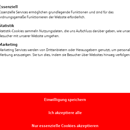
nen bei.
lgt eine Liste der Service-Gruppen, für die eine Einwill
Essenziell
Essenzielle Services ermöglichen grundlegende Funktionen und sind für das
in Kooperation mit der
ordnungsgemäße Funktionieren der Website erforderlich.
er KfW und der
Statistik
Statistik-Cookies sammeln Nutzungsdaten, die uns Aufschluss darüber geben, wie unse
lumen von 2,3 Mrd. Euro
Besucher mit unserer Website umgehen.
nteil von 42,9 Prozent
Marketing
zgruppe wieder als
Marketing Services werden von Drittanbietern oder Herausgebern genutzt, um personali
Werbung anzuzeigen. Sie tun dies, indem sie Besucher über Websites hinweg verfolgen
g zu diesem Erfolg
rte Sparkassen mit dem
g vergibt die BayernLB
dergeschäft in jedem
Einwilligung speichern
derbanken wurden zudem
Ich akzeptiere alle
erischer Sparkassen für
zahl von
Nur essenzielle Cookies akzeptieren