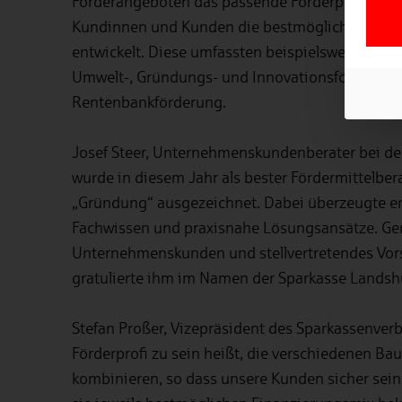
Förderangeboten das passende Förderprogramm 
Kundinnen und Kunden die bestmögliche Finan
entwickelt. Diese umfassten beispielsweise Wo
Umwelt-, Gründungs- und Innovationsförderung
Rentenbankförderung.
Josef Steer, Unternehmenskundenberater bei de
wurde in diesem Jahr als bester Fördermittelbera
„Gründung“ ausgezeichnet. Dabei überzeugte er
Fachwissen und praxisnahe Lösungsansätze. Gera
Unternehmenskunden und stellvertretendes Vor
gratulierte ihm im Namen der Sparkasse Landsh
Stefan Proßer, Vizepräsident des Sparkassenver
Förderprofi zu sein heißt, die verschiedenen Bau
kombinieren, so dass unsere Kunden sicher sein 