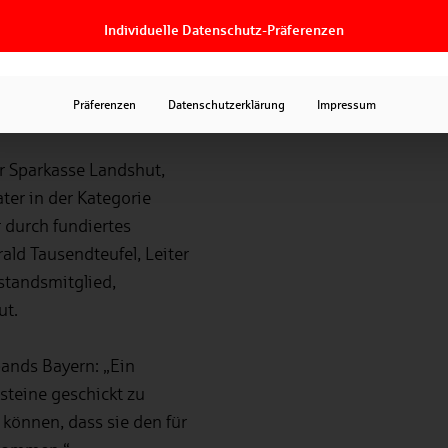
ausgewählt und für ihre
zierungslösung
Individuelle Datenschutz-Präferenzen
hnungsbauförderung,
 oder
Präferenzen
Datenschutzerklärung
Impressum
r Sparkasse Landshut,
ter in der Kategorie
 durch fundiertes
ld Tausendteufel, Leiter
standsmitglied,
ut.
bands Bayern: „Ein
steine geschickt zu
können, dass sie den für