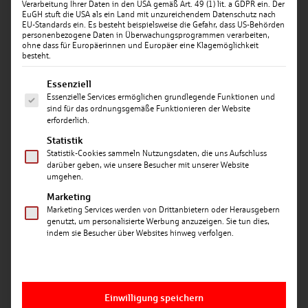
Verarbeitung Ihrer Daten in den USA gemäß Art. 49 (1) lit. a GDPR ein. Der
EuGH stuft die USA als ein Land mit unzureichendem Datenschutz nach
EU-Standards ein. Es besteht beispielsweise die Gefahr, dass US-Behörden
personenbezogene Daten in Überwachungsprogrammen verarbeiten,
ohne dass für Europäerinnen und Europäer eine Klagemöglichkeit
besteht.
Es folgt eine Liste der Service-Gruppen, für die ein
Essenziell
Essenzielle Services ermöglichen grundlegende Funktionen und
Datum: 04.03.2026
sind für das ordnungsgemäße Funktionieren der Website
erforderlich.
CASH & CONTENT | FOLGE 10 – „IHR KONTO WIRD
GESPERRT – BITTE KLICKEN SIE HIER!“
Statistik
Statistik-Cookies sammeln Nutzungsdaten, die uns Aufschluss
darüber geben, wie unsere Besucher mit unserer Website
Mit solchen Phishing-Nachrichten versuchen
umgehen.
Betrüger täglich, an die sensiblen Zugangsdaten von
Marketing
Nutzern zu gelangen – per SMS, E-Mail, WhatsApp,
Marketing Services werden von Drittanbietern oder Herausgebern
Kleinanzeigen-Portale oder Social Media.
genutzt, um personalisierte Werbung anzuzeigen. Sie tun dies,
indem sie Besucher über Websites hinweg verfolgen.
Doch wie kann man die Gefahr erkennen, wenn
Betrüger heute sogar künstliche Intelligenz
einsetzen, um täuschend echte und fehlerfreie
Nachrichten zu erstellen?
Einwilligung speichern