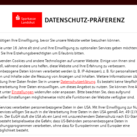
Rückblick
Top-News
Termine + Eve
DATENSCHUTZ-PRÄFERENZ
ötigen Ihre Einwilligung, bevor Sie unsere Website weiter besuchen können.
e unter 16 Jahre alt sind und Ihre Einwilligung zu optionalen Services geben möchten
Sie Ihre Erziehungsberechtigten um Erlaubnis bitten.
wenden Cookies und andere Technologien auf unserer Website. Einige von ihnen sind
ell, während andere uns helfen, diese Website und Ihre Erfahrung zu verbessern.
nbezogene Daten können verarbeitet werden (z. B. IP-Adressen), z. B. für personalisier
 SPARKASSE: WO LIEGT
n und Inhalte oder die Messung von Anzeigen und Inhalten.
Weitere Informationen üb
ung Ihrer Daten finden Sie in unserer
Datenschutzerklärung
.
Es besteht keine Verpflic
Verarbeitung Ihrer Daten einzuwilligen, um dieses Angebot zu nutzen.
Sie können Ihre 
it unter
Einstellungen
widerrufen oder anpassen.
Bitte beachten Sie, dass aufgrund
ueller Einstellungen möglicherweise nicht alle Funktionen der Website verfügbar sind.
haben, wenn es online
Services verarbeiten personenbezogene Daten in den USA. Mit Ihrer Einwilligung zur N
ervices willigen Sie auch in die Verarbeitung Ihrer Daten in den USA gemäß Art. 49 (1) li
n. Der EuGH stuft die USA als ein Land mit unzureichendem Datenschutz nach EU-Sta
 besteht beispielsweise die Gefahr, dass US-Behörden personenbezogene Daten in
chungsprogrammen verarbeiten, ohne dass für Europäerinnen und Europäer eine
er beim Blick auf die
glichkeit besteht.