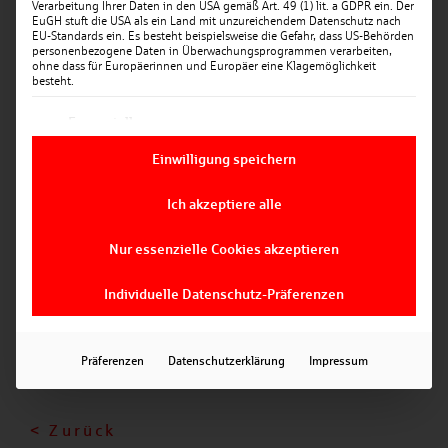
Verarbeitung Ihrer Daten in den USA gemäß Art. 49 (1) lit. a GDPR ein. Der
EuGH stuft die USA als ein Land mit unzureichendem Datenschutz nach
EU-Standards ein. Es besteht beispielsweise die Gefahr, dass US-Behörden
personenbezogene Daten in Überwachungsprogrammen verarbeiten,
ohne dass für Europäerinnen und Europäer eine Klagemöglichkeit
besteht.
Es folgt eine Liste der Service-Gruppen, für die ein
Essenziell
Essenzielle Services ermöglichen grundlegende Funktionen und
Datum: 08.08.2025
sind für das ordnungsgemäße Funktionieren der Website
Einwilligung speichern
erforderlich.
SCHWIMMSAUGER FÜR DIE FEUERWEHR
OBERELLENBACH
Statistik
Ich akzeptiere alle
Statistik-Cookies sammeln Nutzungsdaten, die uns Aufschluss
darüber geben, wie unsere Besucher mit unserer Website
Die Versicherungskammer Bayern stellte kürzlich der
Nur essenzielle Cookies akzeptieren
umgehen.
Freiwilligen Feuerwehr Oberellenbach einen
Marketing
Schwimmsauger im Wert von 650 Euro zur
Individuelle Datenschutz-Präferenzen
Marketing Services werden von Drittanbietern oder Herausgebern
Verfügung.
genutzt, um personalisierte Werbung anzuzeigen. Sie tun dies,
indem sie Besucher über Websites hinweg verfolgen.
Lesen Sie hier den
Präferenzen
Datenschutzerklärung
Impressum
ausführlichen Zeitungsartikel
< Zurück