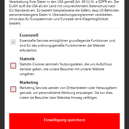
Verarbeitung Ihrer Daten in den USA gemäß Art. 49 (1) lit. a GDPR ein. Der
EuGH stuft die USA als ein Land mit unzureichendem Datenschutz nach
EU-Standards ein. Es besteht beispielsweise die Gefahr, dass US-Behörden
personenbezogene Daten in Überwachungsprogrammen verarbeiten,
ohne dass für Europäerinnen und Europäer eine Klagemöglichkeit
besteht.
Es folgt eine Liste der Service-Gruppen, für die ein
Essenziell
Essenzielle Services ermöglichen grundlegende Funktionen und
Datum: 12.05.2026
sind für das ordnungsgemäße Funktionieren der Website
Regierung
erforderlich.
Statistik
Statistik-Cookies sammeln Nutzungsdaten, die uns Aufschluss
stellt
darüber geben, wie unsere Besucher mit unserer Website
umgehen.
Marketing
Altersvorsorge
Marketing Services werden von Drittanbietern oder Herausgebern
genutzt, um personalisierte Werbung anzuzeigen. Sie tun dies,
indem sie Besucher über Websites hinweg verfolgen.
neu auf
Einwilligung speichern
Die Riester-Rente wird abgelöst – und Sie stehen vor