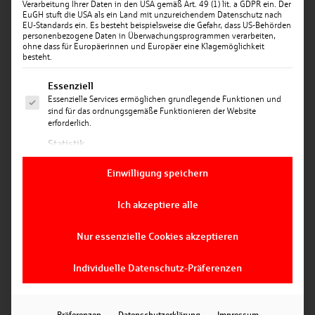
Verarbeitung Ihrer Daten in den USA gemäß Art. 49 (1) lit. a GDPR ein. Der
EuGH stuft die USA als ein Land mit unzureichendem Datenschutz nach
EU-Standards ein. Es besteht beispielsweise die Gefahr, dass US-Behörden
personenbezogene Daten in Überwachungsprogrammen verarbeiten,
ohne dass für Europäerinnen und Europäer eine Klagemöglichkeit
besteht.
Es folgt eine Liste der Service-Gruppen, für die ein
Essenziell
Essenzielle Services ermöglichen grundlegende Funktionen und
Datum: 30.10.2025
sind für das ordnungsgemäße Funktionieren der Website
erforderlich.
DER WELTSPARTAG ALS FUNDAMENT
FINANZIELLER BILDUNG
Statistik
Statistik-Cookies sammeln Nutzungsdaten, die uns Aufschluss
darüber geben, wie unsere Besucher mit unserer Website
Einwilligung speichern
umgehen.
Was ist das Fundament für eine sichere Zukunft?
Marketing
Ganz klar: eine solide finanzielle Bildung. Als
Ich akzeptiere alle
Marketing Services werden von Drittanbietern oder Herausgebern
Sparkasse Landshut sehen wir es deshalb als unsere
genutzt, um personalisierte Werbung anzuzeigen. Sie tun dies,
Aufgabe, dieses Bewusstsein von klein auf zu
Nur essenzielle Cookies akzeptieren
indem sie Besucher über Websites hinweg verfolgen.
fördern. Umso besser, dass heute der traditionelle
Weltspartag ist.
Individuelle Datenschutz-Präferenzen
Noch bis zum 7. November schaffen wir deshalb in
unseren 33 Geschäftsstellen besondere Anreize für
junge Kundinnen und Kunden, um ihnen den Wert
Präferenzen
Datenschutzerklärung
Impressum