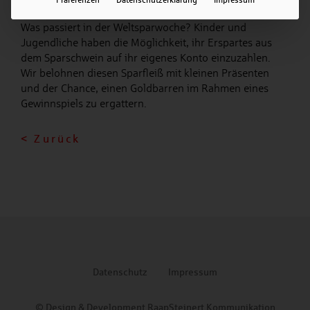
des Sparens hautnah zu vermitteln.
Was passiert in der Weltsparwoche? Kinder und
Jugendliche haben die Möglichkeit, ihr Erspartes aus
dem Sparschwein auf ihr eigenes Konto einzuzahlen.
Wir belohnen diesen Sparfleiß mit kleinen Präsenten
und der Chance, einen Goldbarren im Rahmen eines
Gewinnspiels zu ergattern.
< Zurück
Datenschutz
Impressum
© Design & Development RaapSteinert Kommunikation