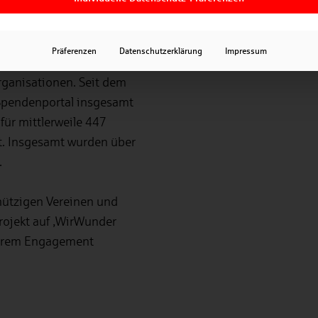
Spenden aus der
besondere Aktionen. Das
Präferenzen
Datenschutzerklärung
Impressum
er Region und den
ganisationen. Seit dem
Spendenportal insgesamt
für mittlerweile 447
t. Insgesamt wurden über
.
nützigen Vereinen und
Projekt auf ‚WirWunder
 Ihrem Engagement