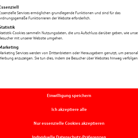
000€ für Projekte in der
lgt eine Liste der Service-Gruppen, für die eine Einwill
Essenziell
Essenzielle Services ermöglichen grundlegende Funktionen und sind für das
ordnungsgemäße Funktionieren der Website erforderlich.
penden gesammelt.
Statistik
Statistik-Cookies sammeln Nutzungsdaten, die uns Aufschluss darüber geben, wie unse
n ein Betrag in Höhe
Besucher mit unserer Website umgehen.
n Verein während des
Marketing
ehr Geld erhält dieser
Marketing Services werden von Drittanbietern oder Herausgebern genutzt, um personali
Werbung anzuzeigen. Sie tun dies, indem sie Besucher über Websites hinweg verfolgen
. Somit konnten, wie
 des Jahres über 100.000€
 gesammelt werden.
us der Region profitieren
Einwilligung speichern
amen der DJK Sportbund
Ich akzeptiere alle
ospiz Verein, die
fentraubach ihren Zielen
Nur essenzielle Cookies akzeptieren
Individuelle Datenschutz-Präferenzen