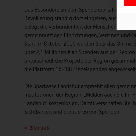
Das Besondere an dem Spendenportal ist, dass 
Bevölkerung ständig dort eingehen, auch ohne 
belegt die Verbundenheit der Menschen mit ihr
gemeinnützigen Einrichtungen, Vereinen und Or
Start im Oktober 2016 wurden über das Online-
über 2,1 Millionen € an Spenden aus der Region 
unterschiedliche Projekte der Region gesammel
die Plattform 16.488 Einzelspenden abgewickelt
Die Sparkasse Landshut empfiehlt allen gemein
Institutionen der Region: „Melden auch Sie Ihr 
Landshut‘ kostenlos an. Damit verschaffen Sie
Sichtbarkeit und profitieren von Spenden.“
< Zurück