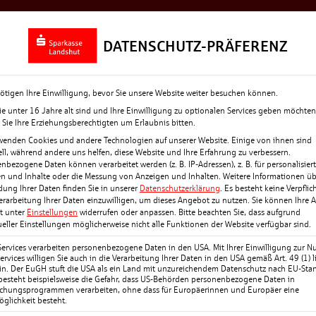
Rückblick
Top-News
Termine + Eve
DATENSCHUTZ-PRÄFERENZ
ötigen Ihre Einwilligung, bevor Sie unsere Website weiter besuchen können.
e unter 16 Jahre alt sind und Ihre Einwilligung zu optionalen Services geben möchten
Sie Ihre Erziehungsberechtigten um Erlaubnis bitten.
wenden Cookies und andere Technologien auf unserer Website. Einige von ihnen sind
ell, während andere uns helfen, diese Website und Ihre Erfahrung zu verbessern.
nbezogene Daten können verarbeitet werden (z. B. IP-Adressen), z. B. für personalisier
N GUTEN ZWECK –
n und Inhalte oder die Messung von Anzeigen und Inhalten.
Weitere Informationen üb
ung Ihrer Daten finden Sie in unserer
Datenschutzerklärung
.
Es besteht keine Verpflic
KASSE LANDSHUT
Verarbeitung Ihrer Daten einzuwilligen, um dieses Angebot zu nutzen.
Sie können Ihre 
it unter
Einstellungen
widerrufen oder anpassen.
Bitte beachten Sie, dass aufgrund
ueller Einstellungen möglicherweise nicht alle Funktionen der Website verfügbar sind.
Services verarbeiten personenbezogene Daten in den USA. Mit Ihrer Einwilligung zur N
ervices willigen Sie auch in die Verarbeitung Ihrer Daten in den USA gemäß Art. 49 (1) li
n. Der EuGH stuft die USA als ein Land mit unzureichendem Datenschutz nach EU-Sta
e Landshut im Rahmen
 besteht beispielsweise die Gefahr, dass US-Behörden personenbezogene Daten in
chungsprogrammen verarbeiten, ohne dass für Europäerinnen und Europäer eine
des Ehrenamts auf dem
glichkeit besteht.