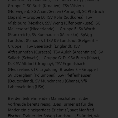
Gruppe C: SC Buch (Kroatien), TSV Vilslern
(Norwegen), SG Aham/Gerzen (Portugal), SC Pfettrach
(Japan). – Gruppe D: TSV Rohr (Südkorea), TSV
Vilsbiburg (Mexiko), SSV Weng (Elfenbeinküste), SG
Mallersdorf (Niederlande). – Gruppe E: SV Wörth
(Frankreich), SV Kumhausen (Marokko), SpVgg
Landshut (Kanada), ETSV 09 Landshut (Belgien). –
Gruppe F: TSV Baierbach (England), TSV
Altfraunhofen (Curacao), TSV Auloh (Argentinien), SV
Sallach (Schweiz). – Gruppe G: DJK SV Furth (Katar),
DJK-SV Altdorf (Uruguay), TSV Ergoldsbach
(Neuseeland), FC Ergolding (Brasilien). – Gruppe H:
SV Oberglaim (Kolumbien), SSV Pfeffenhausen
(Deutschland), SV Münchnerau (Ghana), VfR
Laberweinting (USA).
Bei den teilnehmenden Mannschaften ist die
Vorfreude bereits riesig. „Das Turnier ist für die
Kinder ein einzigartiges Erlebnis“, sagt Manfred
Fischer, Trainer der SpVgg Landshut: „Es findet, wie