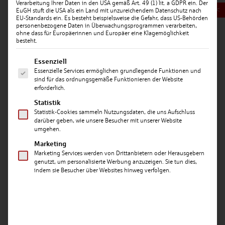
Verarbeitung Ihrer Daten in den USA gemäß Art. 49 (1) lit. a GDPR ein. Der
<
EuGH stuft die USA als ein Land mit unzureichendem Datenschutz nach
EU-Standards ein. Es besteht beispielsweise die Gefahr, dass US-Behörden
personenbezogene Daten in Überwachungsprogrammen verarbeiten,
ohne dass für Europäerinnen und Europäer eine Klagemöglichkeit
besteht.
Es folgt eine Liste der Service-Gruppen, für die ein
Essenziell
Essenzielle Services ermöglichen grundlegende Funktionen und
Datum: 12.06.2026
sind für das ordnungsgemäße Funktionieren der Website
erforderlich.
Große Bühne
AB SAMSTAG UM 10 UHR KÄMPFEN BEI DER MINI-
Statistik
WM DER SPARKASSE LANDSHUT WIEDER 32 F-
Statistik-Cookies sammeln Nutzungsdaten, die uns Aufschluss
darüber geben, wie unsere Besucher mit unserer Website
JUNIORENTEAMS UM DEN TITEL. DER SSV
umgehen.
PFEFFENHAUSEN SCHLÜPFT INS DEUTSCHE
Marketing
TRIKOT.
Marketing Services werden von Drittanbietern oder Herausgebern
genutzt, um personalisierte Werbung anzuzeigen. Sie tun dies,
Von Leonie Hammerl (Landshuter Zeitung)
indem sie Besucher über Websites hinweg verfolgen.
Die Mini-WM der Sparkasse Landshut geht an diesem
Wochenende in ihre fünfte Auflage. Im ebm-papst-
Stadion am Hammerbach treten 32 Mannschaften in
den Trikots internationaler Nationalteams