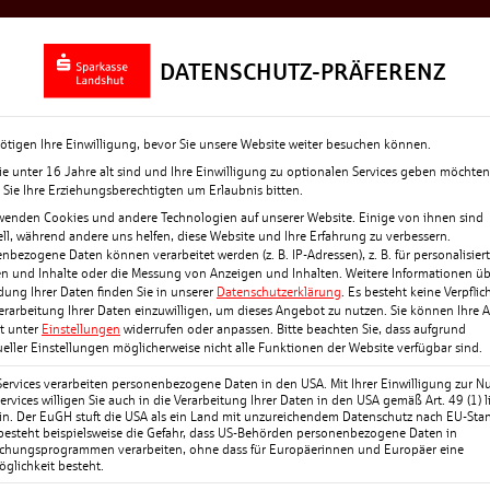
Rückblick
Top-News
Termine + Eve
DATENSCHUTZ-PRÄFERENZ
ötigen Ihre Einwilligung, bevor Sie unsere Website weiter besuchen können.
e unter 16 Jahre alt sind und Ihre Einwilligung zu optionalen Services geben möchten
Sie Ihre Erziehungsberechtigten um Erlaubnis bitten.
wenden Cookies und andere Technologien auf unserer Website. Einige von ihnen sind
ell, während andere uns helfen, diese Website und Ihre Erfahrung zu verbessern.
nbezogene Daten können verarbeitet werden (z. B. IP-Adressen), z. B. für personalisier
L-
n und Inhalte oder die Messung von Anzeigen und Inhalten.
Weitere Informationen üb
ung Ihrer Daten finden Sie in unserer
Datenschutzerklärung
.
Es besteht keine Verpflic
Verarbeitung Ihrer Daten einzuwilligen, um dieses Angebot zu nutzen.
Sie können Ihre 
it unter
Einstellungen
widerrufen oder anpassen.
Bitte beachten Sie, dass aufgrund
ueller Einstellungen möglicherweise nicht alle Funktionen der Website verfügbar sind.
oller Energie, Freude und
Services verarbeiten personenbezogene Daten in den USA. Mit Ihrer Einwilligung zur N
chiedenen Grundschulen
ervices willigen Sie auch in die Verarbeitung Ihrer Daten in den USA gemäß Art. 49 (1) li
n. Der EuGH stuft die USA als ein Land mit unzureichendem Datenschutz nach EU-Sta
gen
 besteht beispielsweise die Gefahr, dass US-Behörden personenbezogene Daten in
chungsprogrammen verarbeiten, ohne dass für Europäerinnen und Europäer eine
 strahlendem
glichkeit besteht.