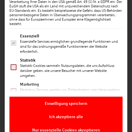
Verarbeitung Ihrer Daten in den USA gemäß Art. 49 (1) lit. a GDPR ein. Der
EuGH stuft die USA als ein Land mit unzureichendem Datenschutz nach
EU-Standards ein. Es besteht beispielsweise die Gefahr, dass US-Behörden
personenbezogene Daten in Überwachungsprogrammen verarbeiten,
ohne dass für Europäerinnen und Europäer eine Klagemöglichkeit
besteht.
Es folgt eine Liste der Service-Gruppen, für die ein
Essenziell
Essenzielle Services ermöglichen grundlegende Funktionen und
Datum: 01.01.2025
sind für das ordnungsgemäße Funktionieren der Website
erforderlich.
RÜCKBLICK 2024: KRISENFEST UND
ZUKUNFTSORIENTIERT: SPARKASSE LANDSHUT
Statistik
PRÄSENTIERT ZAHLEN 2024
Statistik-Cookies sammeln Nutzungsdaten, die uns Aufschluss
darüber geben, wie unsere Besucher mit unserer Website
umgehen.
Die deutsche Wirtschaft verzeichnete im Jahr 2024
Marketing
ein signifikantes Defizit im Vergleich zum Euroraum.
Marketing Services werden von Drittanbietern oder Herausgebern
Steigende Kosten, hohe Inflation und geopolitische
genutzt, um personalisierte Werbung anzuzeigen. Sie tun dies,
Unsicherheiten prägten das wirtschaftliche Umfeld.
indem sie Besucher über Websites hinweg verfolgen.
Einwilligung speichern
Trotz dieser Herausforderungen konnte die
Ich akzeptiere alle
Sparkasse Landshut ihren Wachstumskurs fortsetzen
und das Geschäftsjahr 2024 mit einer Bilanzsumme
Nur essenzielle Cookies akzeptieren
von 5,3 Mrd. Euro erfolgreich abschließen.