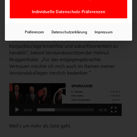
Individuelle Datenschutz-Präferenzen
Auch in bewegten Zeiten wie diesen bietet die
Sparkasse ihren Kundinnen und Kunden sowie ihren
Mitarbeiterinnen und Mitarbeitern Sicherheit und
Perspektiven: „Wir verfügen über die notwendigen
Präferenzen
Datenschutzerklärung
Impressum
Ressourcen und Kompetenzen, um in jeder
Konjunkturlage krisenfest und zukunftsorientiert zu
handeln“, betont Vorstandsvorsitzender Helmut
Muggenthaler. „Für das entgegengebrachte
Vertrauen möchte ich mich auch im Namen meiner
Vorstandskollegen herzlich bedanken.“
Video-
Player
00:00
00:30
Weil‘s um mehr als Geld geht.