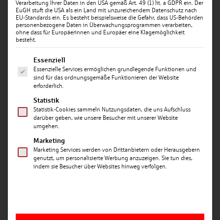
Verarbeitung Ihrer Daten in den USA gemäß Art. 49 (1) lit. a GDPR ein. Der
EuGH stuft die USA als ein Land mit unzureichendem Datenschutz nach
EU-Standards ein. Es besteht beispielsweise die Gefahr, dass US-Behörden
personenbezogene Daten in Überwachungsprogrammen verarbeiten,
ohne dass für Europäerinnen und Europäer eine Klagemöglichkeit
besteht.
Es folgt eine Liste der Service-Gruppen, für die ein
Essenziell
Essenzielle Services ermöglichen grundlegende Funktionen und
Datum: 03.06.2025
sind für das ordnungsgemäße Funktionieren der Website
erforderlich.
SPARKASSE LANDSHUT: 600 EURO FÜR DEN
FÖRDERVEREIN DER GRUNDSCHULE KONRADIN
Statistik
AULOH
Statistik-Cookies sammeln Nutzungsdaten, die uns Aufschluss
darüber geben, wie unsere Besucher mit unserer Website
umgehen.
Die Sparkasse Landshut hat den Förderverein der
Marketing
Grundschule Konradin Auloh e. V. erneut mit einer
Marketing Services werden von Drittanbietern oder Herausgebern
Spende in Höhe von 600 Euro bedacht. Mit dieser
genutzt, um personalisierte Werbung anzuzeigen. Sie tun dies,
finanziellen Zuwendung unterstreicht der
indem sie Besucher über Websites hinweg verfolgen.
Finanzdienstleister sein Engagement für Bildung und
gesellschaftlichen Zusammenhalt in der Region.
Der Förderverein engagiert sich seit vielen Jahren mit
großem Einsatz für die Schulgemeinschaft. Mit den