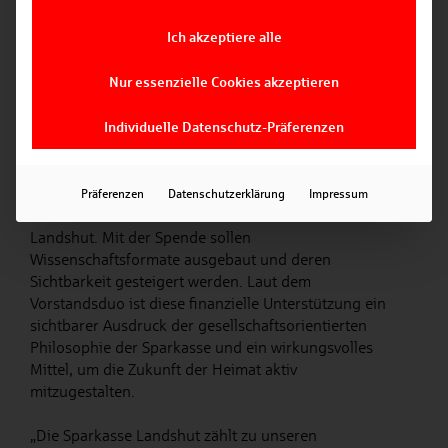
haben in den letzten Jahren die medizinische Lehre
Ich akzeptiere alle
in Landshut erfolgreich aufgebaut und mit dem
Anschluss an den Medizincampus Niederbayern als
Nur essenzielle Cookies akzeptieren
wissenschaftlicher Partner eine strukturelle
universitäre Verbindung etabliert, die eine noch
engere Verzahnung mit den klinischen Partnern
Individuelle Datenschutz-Präferenzen
schafft sowie die medizinische Entwicklung der
Region nachhaltig stärkt“, erklärt Prof. Dr. Aida
Anetsberger, Vizepräsidentin für Forschung und
Präferenzen
Datenschutzerklärung
Impressum
wissenschaftlichen Nachwuchs an der Hochschule
Landshut. Mit der Spende sollen
Wissenschaftsformate ausgebaut und deren
Sichtbarkeit gesteigert werden. Laut dem
Vorstandsduo ist diese finanzielle Unterstützung ein
sichtbarer Ausdruck der gesellschaftsorientierten
Philosophie der Sparkasse und ein wirkungsvolles
Mittel, um die Zukunft der Heimat aktiv
mitzugestalten.
„Die Sparkasse Landshut zählt zu unseren