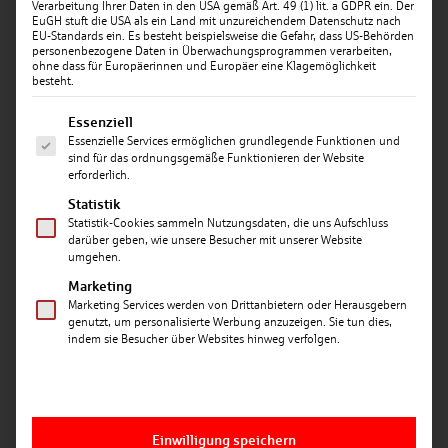
Verarbeitung Ihrer Daten in den USA gemäß Art. 49 (1) lit. a GDPR ein. Der
EuGH stuft die USA als ein Land mit unzureichendem Datenschutz nach
EU-Standards ein. Es besteht beispielsweise die Gefahr, dass US-Behörden
personenbezogene Daten in Überwachungsprogrammen verarbeiten,
ohne dass für Europäerinnen und Europäer eine Klagemöglichkeit
besteht.
Es folgt eine Liste der Service-Gruppen, für die ein
Essenziell
Essenzielle Services ermöglichen grundlegende Funktionen und
Datum: 04.06.2026
sind für das ordnungsgemäße Funktionieren der Website
erforderlich.
SPARKASSE LANDSHUT FÖRDERT MEDIZINISCHES
ZUKUNFTSPROJEKT
Statistik
Statistik-Cookies sammeln Nutzungsdaten, die uns Aufschluss
darüber geben, wie unsere Besucher mit unserer Website
Landshut. Der Vorstandsvorsitzende der Sparkasse
umgehen.
Landshut, Christian Gallwitz, und dessen
Marketing
Stellvertreter Andy Geisler überreichten dem
Marketing Services werden von Drittanbietern oder Herausgebern
Freundeskreis der Hochschule Landshut e. V. kürzlich
genutzt, um personalisierte Werbung anzuzeigen. Sie tun dies,
einen Spendenscheck über 5.000 Euro. Im Fokus der
indem sie Besucher über Websites hinweg verfolgen.
Förderung steht ein medizinisches Zukunftsprojekt.
Damit setzt die Sparkasse ein starkes Zeichen für
lokale Innovationskraft.
Die Zuwendung kommt dem Institut für Angewandte
Einwilligung speichern
Gesundheitswissenschaften (IGLA) zugute. „Wir