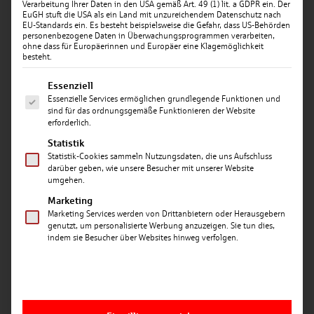
Verarbeitung Ihrer Daten in den USA gemäß Art. 49 (1) lit. a GDPR ein. Der
EuGH stuft die USA als ein Land mit unzureichendem Datenschutz nach
EU-Standards ein. Es besteht beispielsweise die Gefahr, dass US-Behörden
personenbezogene Daten in Überwachungsprogrammen verarbeiten,
ohne dass für Europäerinnen und Europäer eine Klagemöglichkeit
besteht.
Es folgt eine Liste der Service-Gruppen, für die ein
Essenziell
Essenzielle Services ermöglichen grundlegende Funktionen und
Datum: 05.06.2026
sind für das ordnungsgemäße Funktionieren der Website
erforderlich.
Vorfreude auf Sparkassen Mini-WM wächst
Statistik
32 F-JUNIOREN-TEAMS AUS LANDSHUT,
Statistik-Cookies sammeln Nutzungsdaten, die uns Aufschluss
darüber geben, wie unsere Besucher mit unserer Website
VILSBIBURG, ROTTENBURG UND MALLERSDORF-
umgehen.
PFAFFENBERG FIEBERN DEM START DES TURNIERS
Marketing
AM 13. JUNI ENTGEGEN.
Marketing Services werden von Drittanbietern oder Herausgebern
genutzt, um personalisierte Werbung anzuzeigen. Sie tun dies,
In den letzten Tagen und Wochen übergaben unsere
indem sie Besucher über Websites hinweg verfolgen.
Regionaldirektoren und Geschäftsstellenleiter den F-
Junioren der teilnehmenden Vereine bereits die
neuen Trikots für die Mini-WM der Sparkasse
Landshut.
Die Sparkasse Landshut veranstaltet am 13. und 14.