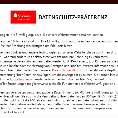
Rückblick
Top-News
Termine + Eve
DATENSCHUTZ-PRÄFERENZ
ötigen Ihre Einwilligung, bevor Sie unsere Website weiter besuchen können.
e unter 16 Jahre alt sind und Ihre Einwilligung zu optionalen Services geben möchten
Sie Ihre Erziehungsberechtigten um Erlaubnis bitten.
wenden Cookies und andere Technologien auf unserer Website. Einige von ihnen sind
ell, während andere uns helfen, diese Website und Ihre Erfahrung zu verbessern.
nbezogene Daten können verarbeitet werden (z. B. IP-Adressen), z. B. für personalisier
n und Inhalte oder die Messung von Anzeigen und Inhalten.
Weitere Informationen üb
ung Ihrer Daten finden Sie in unserer
Datenschutzerklärung
.
Es besteht keine Verpflic
den und deren Familien
Verarbeitung Ihrer Daten einzuwilligen, um dieses Angebot zu nutzen.
Sie können Ihre 
it unter
Einstellungen
widerrufen oder anpassen.
Bitte beachten Sie, dass aufgrund
𝐚𝐛𝐞𝐧𝐝“. Rund 100 Gäste
ueller Einstellungen möglicherweise nicht alle Funktionen der Website verfügbar sind.
llkommen heißen.
Services verarbeiten personenbezogene Daten in den USA. Mit Ihrer Einwilligung zur N
Arbeitsalltag und dem
ervices willigen Sie auch in die Verarbeitung Ihrer Daten in den USA gemäß Art. 49 (1) li
n. Der EuGH stuft die USA als ein Land mit unzureichendem Datenschutz nach EU-Sta
kt: das Ankommen im
 besteht beispielsweise die Gefahr, dass US-Behörden personenbezogene Daten in
chungsprogrammen verarbeiten, ohne dass für Europäerinnen und Europäer eine
glichkeit besteht.